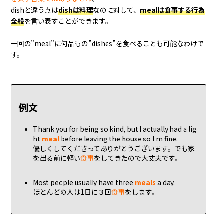
dishと違う点は
dishは料理
なのに対して、
mealは食事する行為
全般
を言い表すことができます。
一回の”meal”に何品もの”dishes”を食べることも可能なわけで
す。
例文
Thank you for being so kind, but I actually had a lig
ht
meal
before leaving the house so I’m fine.
優しくしてくださってありがとうございます。でも家
を出る前に軽い
食事
をしてきたので大丈夫です。
Most people usually have three
meals
a day.
ほとんどの人は1日に３回
食事
をします。