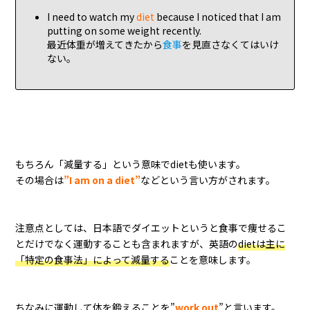
I need to watch my
diet
because I noticed that I am
putting on some weight recently.
最近体重が増えてきたから
食事
を見直さなくてはいけ
ない。
もちろん「減量する」という意味でdietも使います。
その場合は
”I am on a diet”
などという言い方がされます。
注意点としては、日本語でダイエットというと食事で痩せるこ
とだけでなく運動することも含まれますが、英語の
dietは主に
「特定の食事法」によって減量する
ことを意味します。
ちなみに運動して体を鍛えることを”
work out
”と言います。