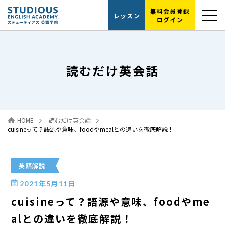
無料会員登録
レッスン
ログイン
選ばれる理由
読むだけ英会話
レッスンの流れ
代表紹介
HOME
読むだけ英会話
読むだけ英会話
cuisineって？語源や意味、foodやmealとの違いを徹底解説！
お問い合わせ
英語解説
2021年5月11日
cuisineって？語源や意味、foodやme
alとの違いを徹底解説！