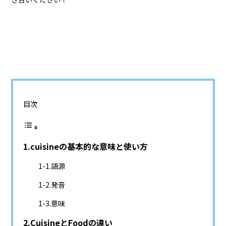
目次
cuisineの基本的な意味と使い方
語源
発音
意味
CuisineとFoodの違い