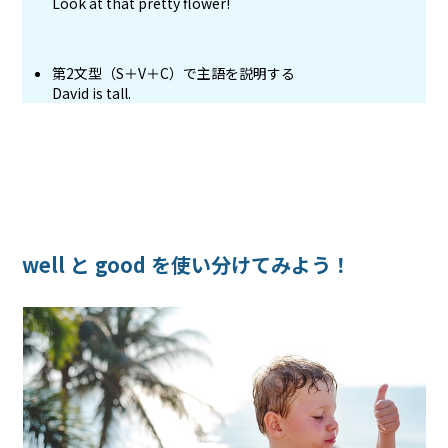
Look at that pretty flower!
第2文型（S＋V＋C）で主語を説明する
David is tall.
well と good を使い分けてみよう！