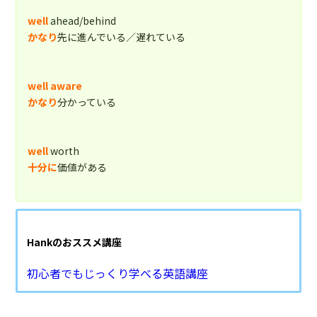
well
ahead/behind
かなり
先に進んでいる／遅れている
well aware
かなり
分かっている
well
worth
十分に
価値がある
Hankのおススメ講座
初心者でもじっくり学べる英語講座