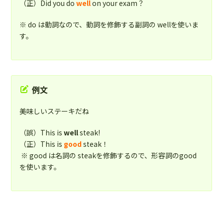
（正）Did you do
well
on your exam？
※ do は動詞なので、動詞を修飾する副詞の wellを使いま
す。
例文
美味しいステーキだね
（誤）This is
well
steak!
（正）This is
good
steak！
※ good は名詞の steakを修飾するので、形容詞のgood
を使います。