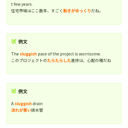
t few years.
住宅市場はここ数年、すごく
動きがゆっくり
だね。
例文
The
sluggish
pace of the project is worrisome.
このプロジェクトの
たらたらした
進捗は、心配の種だね
例文
A
sluggish
drain
流れが悪い
排水管