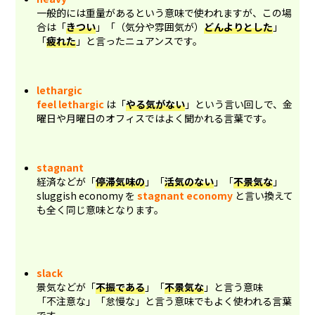
一般的には重量があるという意味で使われますが、この場
合は「
きつい
」「（気分や雰囲気が）
どんよりとした
」
「
疲れた
」と言ったニュアンスです。
lethargic
feel lethargic
は「
やる気がない
」という言い回しで、金
曜日や月曜日のオフィスではよく聞かれる言葉です。
stagnant
経済などが「
停滞気味の
」「
活気のない
」「
不景気な
」
sluggish economy を
stagnant economy
と言い換えて
も全く同じ意味となります。
slack
景気などが「
不振である
」「
不景気な
」と言う意味
「不注意な」「怠慢な」と言う意味でもよく使われる言葉