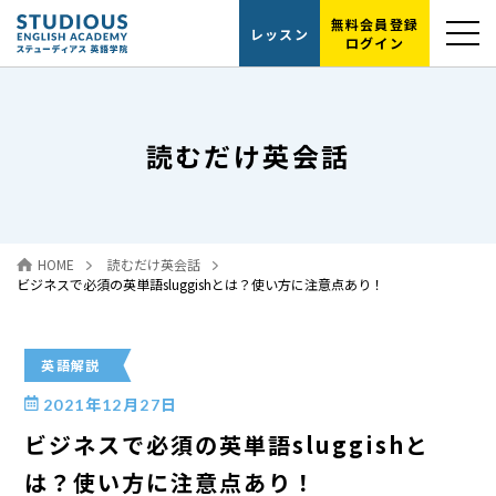
無料会員登録
レッスン
ログイン
選ばれる理由
読むだけ英会話
レッスンの流れ
代表紹介
HOME
読むだけ英会話
読むだけ英会話
ビジネスで必須の英単語sluggishとは？使い方に注意点あり！
お問い合わせ
英語解説
2021年12月27日
ビジネスで必須の英単語sluggishと
は？使い方に注意点あり！