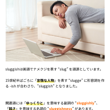
sluggishは英語でナメクジを表す “slug” を語源としています。
15世紀半ばごろに「
怠惰な人物
」を表す “slugge” に形容詞を作
る -ish が合わさり、”sluggish” となりました。
関連語には「
ゆっくりと
」を意味する副詞の “
sluggishly
”、
「
鈍さ
」を意味する名詞の “
sluggishness
” があります。