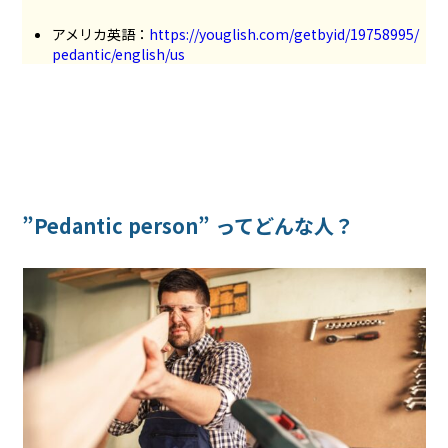
アメリカ英語：
https://youglish.com/getbyid/19758995/
pedantic/english/us
”Pedantic person” ってどんな人？