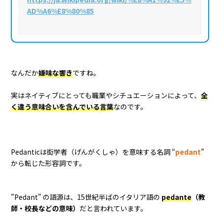
AD%A6%E8%80%85
なんだか
嫌味な響き
ですね。
実はネイティブにとっても職業やシチュエーションによって、
全
く違う意味合いを含んでいる言葉
なのです。
Pedanticは衒学者（げんがくしゃ）を意味する名詞 “
pedant
”
から転じた形容詞です。
”Pedant” の語源は、15世紀半ばのイタリア語の
pedante
（教
師・校長などの意味）
だと言われています。