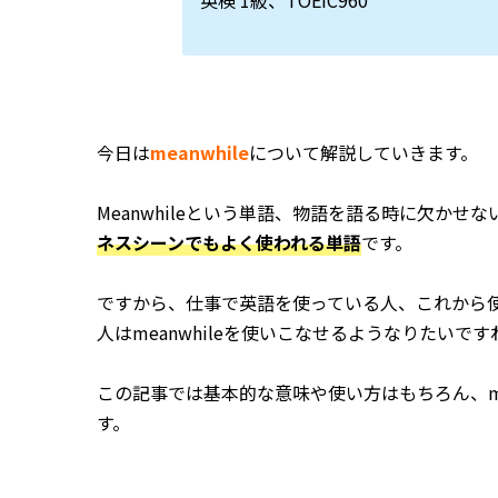
英検 1級、TOEIC960
今日は
meanwhile
について解説していきます。
Meanwhileという単語、物語を語る時に欠か
ネスシーンでもよく使われる単語
です。
ですから、仕事で英語を使っている人、これから
人はmeanwhileを使いこなせるようなりたいです
この記事では基本的な意味や使い方はもちろん、me
す。