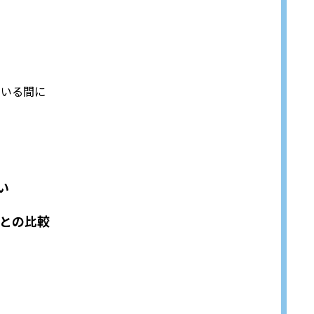
ている間に
違い
との比較