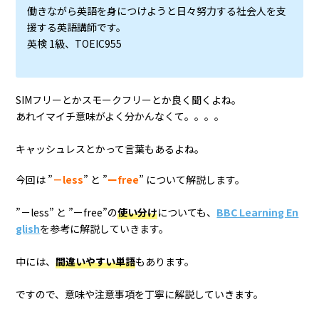
働きながら英語を身につけようと日々努力する社会人を支
援する英語講師です。
英検 1級、TOEIC955
SIMフリーとかスモークフリーとか良く聞くよね。
あれイマイチ意味がよく分かんなくて。。。。
キャッシュレスとかって言葉もあるよね。
今回は ”
－less
” と ”
ーfree
” について解説します。
”－less” と ”ーfree”の
使い分け
についても、
BBC Learning En
glish
を参考に解説していきます。
中には、
間違いやすい単語
もあります。
ですので、意味や注意事項を丁寧に解説していきます。