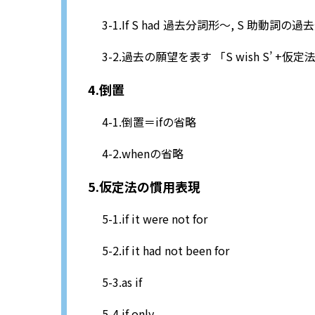
If S had 過去分詞形～, S 助動詞の過
過去の願望を表す 「S wish S’ +仮
倒置
倒置＝ifの省略
whenの省略
仮定法の慣用表現
if it were not for
if it had not been for
as if
if only