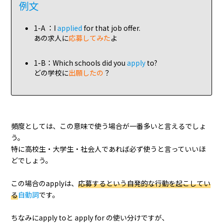
例文
1-A ：I
applied
for that job offer.
あの求人に
応募してみた
よ
1-B：Which schools did you
apply
to?
どの学校に
出願したの
？
頻度としては、この意味で使う場合が一番多いと言えるでしょ
う。
特に高校生・大学生・社会人であれば必ず使うと言っていいほ
どでしょう。
この場合のapplyは、
応募するという自発的な行動を起こしてい
る
自動詞
です。
ちなみにapply toと apply for の使い分けですが、