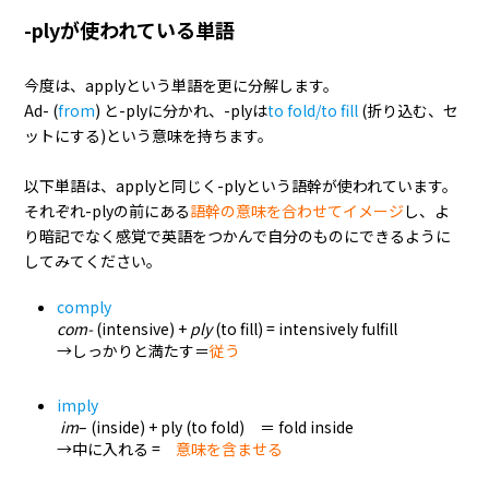
-plyが使われている単語
今度は、applyという単語を更に分解します。
Ad- (
from
) と-plyに分かれ、-plyは
to fold/to fill
(折り込む、セ
ットにする)という意味を持ちます。
以下単語は、applyと同じく-plyという語幹が使われています。
それぞれ-plyの前にある
語幹の意味を合わせてイメージ
し、よ
り暗記でなく感覚で英語をつかんで自分のものにできるように
してみてください。
comply
com-
(intensive) +
ply
(to fill) = intensively fulfill
→しっかりと満たす＝
従う
imply
im
– (inside) + ply (to fold) ＝ fold inside
→中に入れる =
意味を含ませる