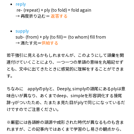
reply
re- (repeat) + ply (to fold) = fold again
→ 再度折り込む＝
返答する
supply
sub- (from) + ply (to fill)＝ (to whom) fill from
→ 満たす元＝
供給する
若干強引に見えるかもしれませんが、このようにして語彙を関
連付けていくことにより、一つ一つの単語の意味を丸暗記せず
とも、文中に出てきたときに感覚的に理解をすることができま
す。
ちなみに applyのplyと、Deeply, simplyの語尾にあるplyは意
味合いが異なり、あくまでdeep、simpleを形容詞化する接尾
辞-yがついたため、たまたま見た目がplyで同じになっているだ
けですのでご注意ください。
※厳密には各語幹の語源や成形された時代が異なるものも含ま
れますが、この記事内ではあくまで学習のし易さの観点から、