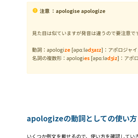
注意 ：apologise apologize
見た目は似ていますが発音は違うので要注意で
動詞：apologi
ze
[əpɑːlə
dʒaɪz
]：アポロジャイ
名詞の複数形：apologi
es
[əpɑːlə
dʒiz
]：アポ
apologizeの動詞としての使い方
いくつか例文を載せるので、使い方を確認してい