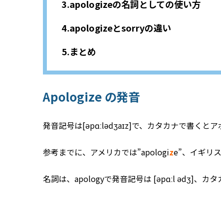
apologizeの名詞としての使い方
apologizeとsorryの違い
まとめ
Apologize の発音
発音記号は[əpɑːlədʒaɪz]で、カタカナで書
参考までに、アメリカでは”apologi
z
e”、イギリス圏
名詞は、apologyで発音記号は [əpɑːl ədʒ