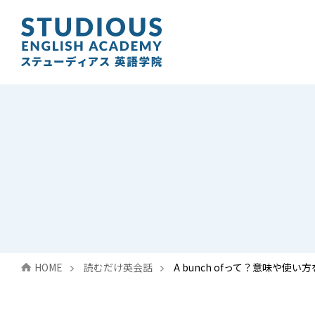
HOME
読むだけ英会話
A bunch ofって？意味や使