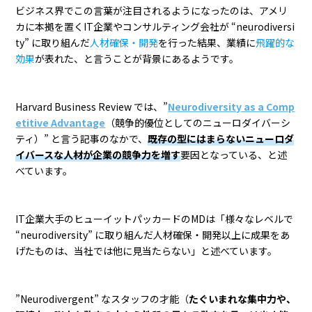
ビジネス界でこの言葉が注目されるようになったのは、アメリ
カに本拠を置くIT企業やコンサルティング会社が “neurodiversi
ty” に取り組んだ
人材確保・開発
を行った結果、業績に
飛躍的な
効果
が表れた、と言うことが背景にあるようです。
Harvard Business Review では、”
Neurodiversity as a Comp
etitive Advantage
（競争的優位としてのニューロダイバーシ
ティ）” と言う記事のなかで、
既存の型にはまらないニューロダ
イバースな人材が企業の競争力を増す
要因となっている、と述
べています。
IT企業大手のヒューイットパッカードのMDは「様々なレベルで
“neurodiversity” に取り組んだ人材確保・開発以上に成果をあ
げたものは、当社では他に見当たらない」と述べています。
”Neurodivergent” なスタッフの才能（
たぐいまれな集中力や、