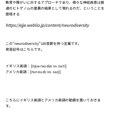
教育や障がいに対するアプローチであり、様々な神経疾患は普
通のヒトゲノムの差異の結果として現れるのだ、ということを
提唱する
https://ejje.weblio.jp/content/neurodiversity
この”neurodiversity”は6音節を持つ言葉です。
発音記号はこちらです。
イギリス英語： [njʊə.rəʊ.daɪˈvɜː.sə.ti]
アメリカ英語：[nʊr.oʊ.dɪˈvɝː.sə.t̬i]
こちらにイギリス英語とアメリカ英語の動画を置いておきま
す。