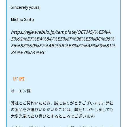
Sincerely yours,
Michio Saito
https://ejje.weblio.jp/template/OETMS/%E5%A
5%91%E7%B4%84/%E5%8F%96%E5%BC%95%
E6%88%90%E7%AB%8B%E3%81%AE%E3%81%
8A%E7%A4%BC
【和訳】
オーエン様
弊社とご契約いただき、誠にありがとうございます。弊社
の製品をお選びいただいたことは、弊社といたしましても
大変光栄であり喜びとするところでございます。