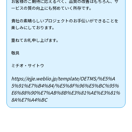
お客様のご期待に応えるべく、品質の改善はもちろん、サ
ービスの質の向上にも努めていく所存です。
貴社の素晴らしいプロジェクトのお手伝いができることを
楽しみにしております。
重ねてお礼申し上げます。
敬具
ミチオ・サイトウ
https://ejje.weblio.jp/template/OETMS/%E5%A
5%91%E7%B4%84/%E5%8F%96%E5%BC%95%
E6%88%90%E7%AB%8B%E3%81%AE%E3%81%
8A%E7%A4%BC