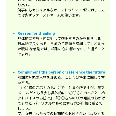
り出す。
何事にもカジュアルなオーストラリア・NZでは、ここ
では先ずファーストネームを使います。
Reason for thanking
具体的に何故・何に対して感謝するのかを知らせる。
日本語で良くある「日頃のご愛顧を感謝して」と言っ
た曖昧 な感謝では、相手の心に響かない、と言うこと
ですね。
Compliment the person or reference the future
感謝の対象の人物を褒める。若しくは将来に関して言
及する。
「○○様のご尽力のおかげで」と言う所ですが、英文
メー ルだともう少し具体的に「○○さんの△△という
アドバイスのお陰で」「○○さんのXXの知識のおかげ
で」など パーソナルなものにする方が印象に残るで
しょう。
又、将来にわたっての長期的なお付き合いに言及する